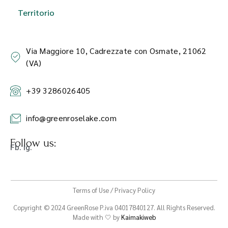
Territorio
Via Maggiore 10, Cadrezzate con Osmate, 21062
(VA)
+39 3286026405
info@greenroselake.com
Follow us:
Fb. Ig.
Terms of Use / Privacy Policy
Copyright © 2024 GreenRose P.iva 04017840127. All Rights Reserved.
Made with 🤍 by
Kaimakiweb